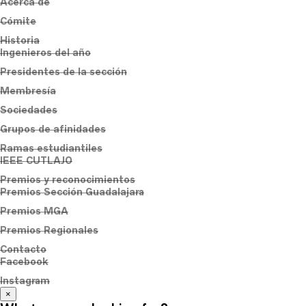
Acerca de
Cómite
Historia
Ingenieros del año
Presidentes de la sección
Membresía
Sociedades
Grupos de afinidades
Ramas estudiantiles
IEEE CUTLAJO
Premios y reconocimientos
Premios Sección Guadalajara
Premios MGA
Premios Regionales
Contacto
Facebook
Instagram
×