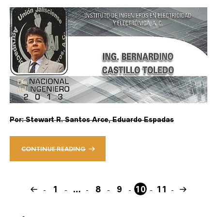
Por: Stewart R. Santos Arce, Eduardo Espadas
CONTINUE READING
1
…
8
9
10
11