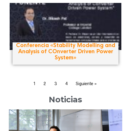
Conferencia «Stability Modelling and
Analysis of COnverter Driven Power
System»
1
2
3
4
Siguiente »
Noticias