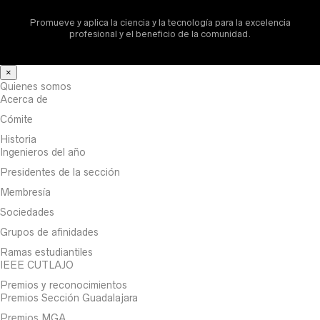
Promueve y aplica la ciencia y la tecnología para la excelencia
profesional y el beneficio de la comunidad.
×
Quienes somos
Acerca de
Cómite
Historia
Ingenieros del año
Presidentes de la sección
Membresía
Sociedades
Grupos de afinidades
Ramas estudiantiles
IEEE CUTLAJO
Premios y reconocimientos
Premios Sección Guadalajara
Premios MGA