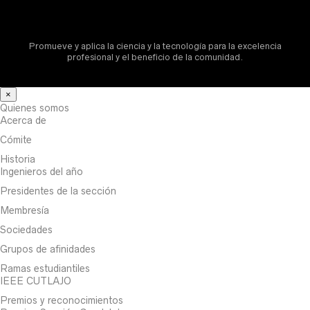
Promueve y aplica la ciencia y la tecnología para la excelencia
profesional y el beneficio de la comunidad.
×
Quienes somos
Acerca de
Cómite
Historia
Ingenieros del año
Presidentes de la sección
Membresía
Sociedades
Grupos de afinidades
Ramas estudiantiles
IEEE CUTLAJO
Premios y reconocimientos