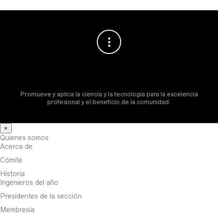
Promueve y aplica la ciencia y la tecnología para la excelencia
profesional y el beneficio de la comunidad.
×
Quienes somos
Acerca de
Cómite
Historia
Ingenieros del año
Presidentes de la sección
Membresía