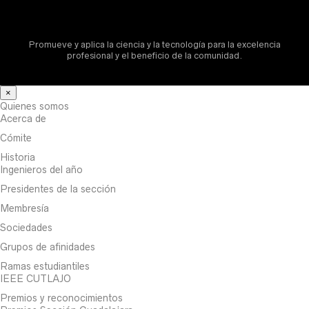
Promueve y aplica la ciencia y la tecnología para la excelencia
profesional y el beneficio de la comunidad.
×
Quienes somos
Acerca de
Cómite
Historia
Ingenieros del año
Presidentes de la sección
Membresía
Sociedades
Grupos de afinidades
Ramas estudiantiles
IEEE CUTLAJO
Premios y reconocimientos